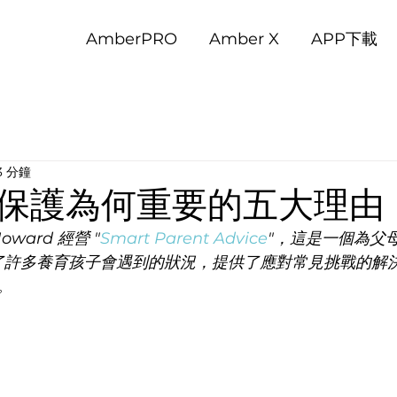
AmberPRO
Amber X
APP下載
3 分鐘
保護為何重要的五大理由
 Howard
 經營 "
Smart Parent Advice
"，這是一個為父
了許多養育孩子會遇到的狀況，提供了應對常見挑戰的解
。