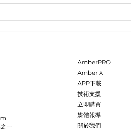
美國雜誌 PC Mag 給予
不只
Amber X 極高的精采評價！
雲端
AmberPRO
司
Amber X
APP下載
​技術支援
​立即購買
媒體報導
om
關於我們
樓之一