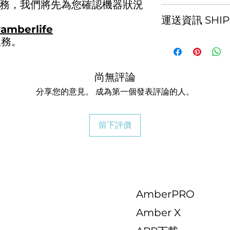
務，我們將先為您確認機器狀況
若您對於購買流程
況及購買資格。
退換貨須知：
有疑問，您可直接
運送資訊 SHIPP
官方Line 帳號：
@
實體商品到貨享七
mberlife
，由客服專員為您
最多可加購 4 年
試用期）
，辦理退
特別說明：本公司
服務。
我們所提供的實體
整，商品一經拆封
條件正確、供貨商
有限條款：
急便
，區域範圍
利品出售，若需退
接受訂單之異常情
非經授權人員而自
日期、退換貨日期
(回復原狀、整新
款，應視為訂單(
零件、配件或機台
準。
受，再行開機/使
尚無評論
公司得於合理期間
識
偏遠地區及其它加
心。
分享您的意見。 成為第一個發表評論的人。
新依需求下單訂購
保固貼紙封條破損
告知，我方將保留
我方實體出貨已全
因電力輸出不穩、
依照客戶下單之商
過程請全程錄影；
作維護或不正常使
貨及受領商品，為
Line 帳號：@974
留下評價
不當安裝或連接週
單，請客戶重新下
愉快。
產品因未按照產品
商品僅限換貨 1
的使用範圍內所造
貨權利。但已拆封
產品因使用非 Lat
理例外情事適用準
損害
產品程式軟體遺失
產品因電腦病毒所
AmberPRO
司
在進行維修期間可
Amber X
保固不包含內附軟