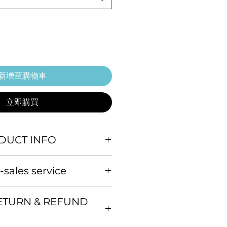
新增至購物車
立即購買
UCT INFO
，為您在 Amber 裡的珍貴回憶加
ales service
依正常程序儘速檢查商品，若商品
TURN & REFUND
形，您可申請更換新品或退貨，請
mber 產品加購，勿單獨購買。
e帳號：@974izaer
與客服聯繫 (客
r 產品客戶需加購，請透過 Line 客
:00-18:00 )。
您服務，我們將先為您確認機器狀