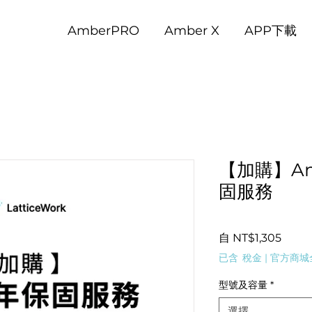
AmberPRO
Amber X
APP下載
【加購】Am
固服務
促
自
NT$1,305
銷
已含 稅金
|
官方商城
價
格
型號及容量
*
選擇