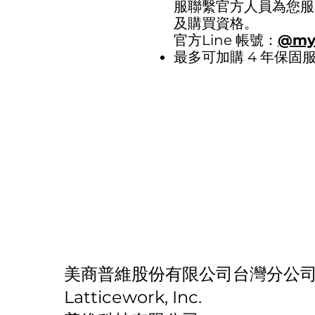
服聯繫官方人員為您服
及購買資格。
官方Line 帳號：
@mya
最多可加購 4 年保固
​美商普維股份有限公司台灣分公
​Latticework, Inc.