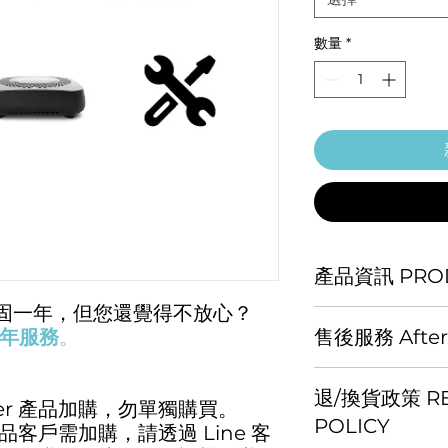
數量
*
產品資訊 PROD
保固一年，但您還覺得不放心？
加購額外保固一年服務
年服務
。
售後服務 After-s
上一層保護！
如您收到商品，請
加購保固條件：
退/換貨政策 RE
發生新品瑕疵之情
下單時，請搭配 A
er 產品加購，勿單獨購買。
直接加入
官方Lin
若是已購買 Ambe
POLICY
產品客戶需加購，請透過 Line 客
服時間為週一到週五 9
服聯繫官方人員為