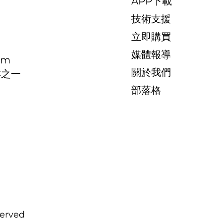
APP下載
​技術支援
​立即購買
媒體報導
om
關於我們
樓之一
​部落格
served