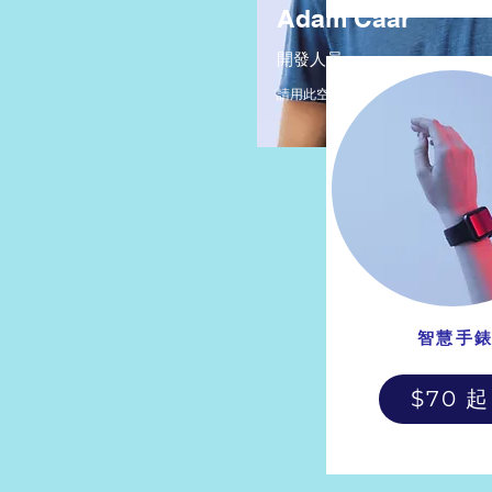
Adam Caar
開發人員
請用此空間來介紹自己並分享專業背
智慧手
$70 起