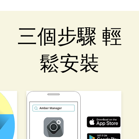
三個步驟 輕
鬆安裝