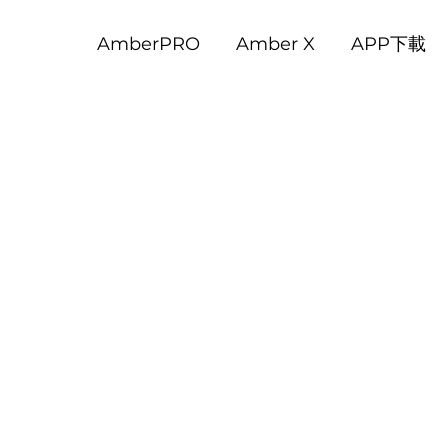
AmberPRO
Amber X
APP下載