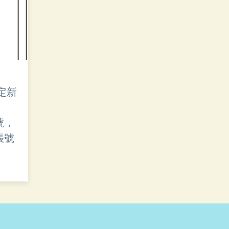
設定新
號，
帳號