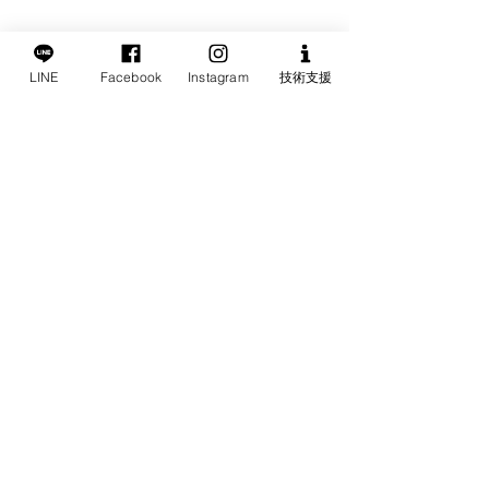
LINE
Facebook
Instagram
技術支援
留言
撰寫留言......
美國雜誌 PC Mag 給予
不只是外接硬碟？
Amber X 極高的精采評
X 雲端裝置超乎
價！
期！
​美商普維股份有限公司台灣分公司
​Latticework, Inc.